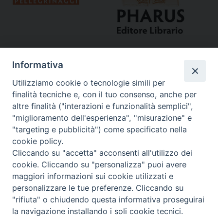
Informativa
Utilizziamo cookie o tecnologie simili per
finalità tecniche e, con il tuo consenso, anche per
altre finalità ("interazioni e funzionalità semplici",
"miglioramento dell'esperienza", "misurazione" e
Curia
"targeting e pubblicità") come specificato nella
cookie policy.
Via del Seminario, 61 - 57122 Livorno LI
Cliccando su "accetta" acconsenti all'utilizzo dei
Tel. 0586 276211
cookie. Cliccando su "personalizza" puoi avere
maggiori informazioni sui cookie utilizzati e
Fax 0586 276243
personalizzare le tue preferenze. Cliccando su
segreve@livorno.chiesacattolica.it
"rifiuta" o chiudendo questa informativa proseguirai
Copyright © Diocesi Livorno
la navigazione installando i soli cookie tecnici.