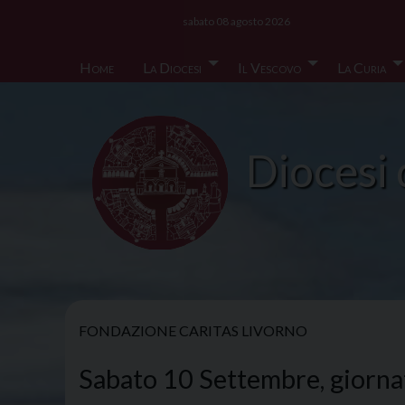
Skip
sabato 08 agosto 2026
to
content
Home
La Diocesi
Il Vescovo
La Curia
Diocesi 
FONDAZIONE CARITAS LIVORNO
Sabato 10 Settembre, giornata