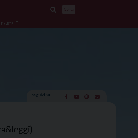
Cerca
 e Arte
seguici su
ca&leggi)