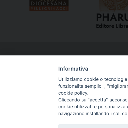
Informativa
Utilizziamo cookie o tecnologie s
Curia
funzionalità semplici", "miglior
cookie policy.
Cliccando su "accetta" acconsent
Via del Seminario, 61 - 57122 Livorno LI
cookie utilizzati e personalizza
Tel. 0586 276211
navigazione installando i soli co
Fax 0586 276243
segreve@livorno.chiesacattolica.it