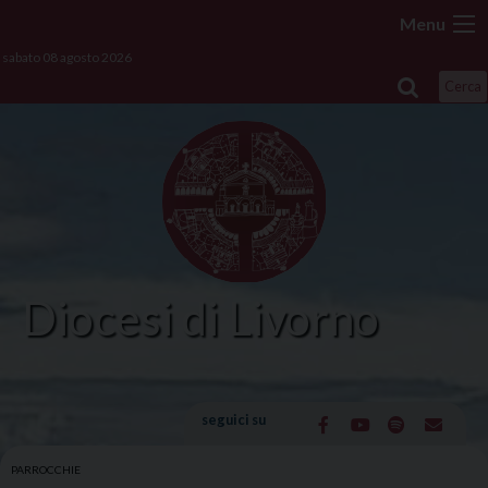
Skip
Menu
to
sabato 08 agosto 2026
content
Cerca
Diocesi di Livorno
seguici su
PARROCCHIE