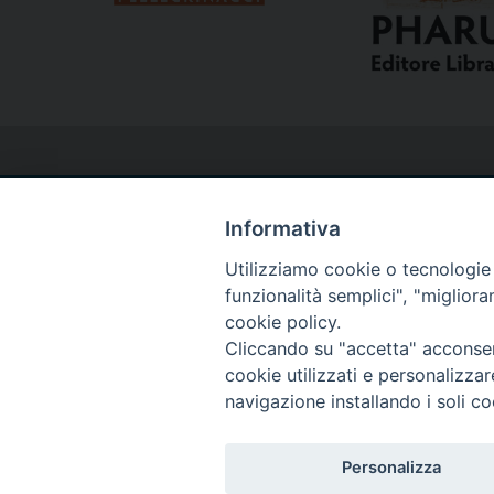
Informativa
Utilizziamo cookie o tecnologie s
Curia
funzionalità semplici", "miglior
cookie policy.
Cliccando su "accetta" acconsent
Via del Seminario, 61 - 57122 Livorno LI
cookie utilizzati e personalizza
Tel. 0586 276211
navigazione installando i soli co
Fax 0586 276243
segreve@livorno.chiesacattolica.it
Personalizza