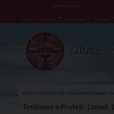
Skip
lunedì 10 agosto 2026
to
content
Home
La Diocesi
Il Vescovo
La Curia
Diocesi 
MISSIO LIVORNO
,
PASTORALE MISSIONARIA
,
PA
Testimoni e Profeti: Lunedì