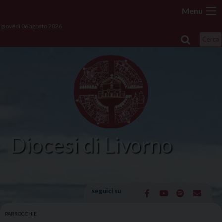
Skip
Menu
to
giovedì 06 agosto 2026
content
Cerca
Diocesi di Livorno
seguici su
PARROCCHIE