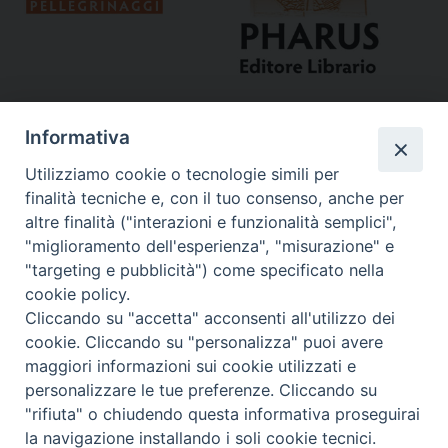
Informativa
Utilizziamo cookie o tecnologie simili per
finalità tecniche e, con il tuo consenso, anche per
altre finalità ("interazioni e funzionalità semplici",
"miglioramento dell'esperienza", "misurazione" e
Curia
"targeting e pubblicità") come specificato nella
cookie policy.
Via del Seminario, 61 - 57122 Livorno LI
Cliccando su "accetta" acconsenti all'utilizzo dei
Tel. 0586 276211
cookie. Cliccando su "personalizza" puoi avere
maggiori informazioni sui cookie utilizzati e
Fax 0586 276243
personalizzare le tue preferenze. Cliccando su
segreve@livorno.chiesacattolica.it
"rifiuta" o chiudendo questa informativa proseguirai
Copyright © Diocesi Livorno
la navigazione installando i soli cookie tecnici.