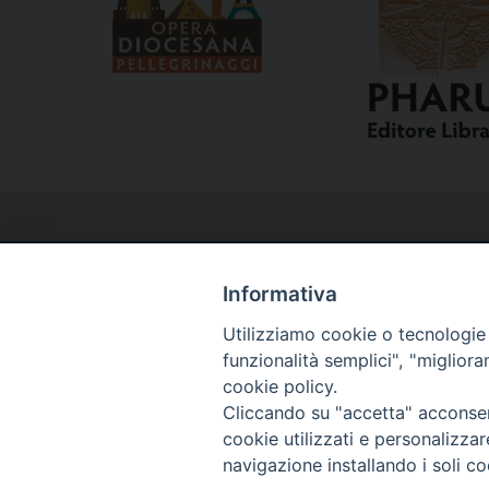
Informativa
Utilizziamo cookie o tecnologie s
Curia
funzionalità semplici", "miglior
cookie policy.
Cliccando su "accetta" acconsent
Via del Seminario, 61 - 57122 Livorno LI
cookie utilizzati e personalizza
Tel. 0586 276211
navigazione installando i soli co
Fax 0586 276243