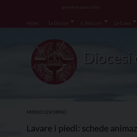
Skip
giovedì 06 agosto 2026
to
content
Home
La Diocesi
Il Vescovo
La Curia
Diocesi 
MISSIO LIVORNO
Lavare i piedi: schede anima