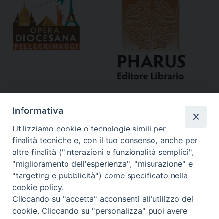
Informativa
Utilizziamo cookie o tecnologie simili per
finalità tecniche e, con il tuo consenso, anche per
altre finalità ("interazioni e funzionalità semplici",
"miglioramento dell'esperienza", "misurazione" e
Curia
"targeting e pubblicità") come specificato nella
cookie policy.
Via del Seminario, 61 - 57122 Livorno LI
Cliccando su "accetta" acconsenti all'utilizzo dei
Tel. 0586 276211
cookie. Cliccando su "personalizza" puoi avere