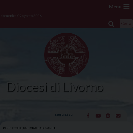
Skip
Menu
to
domenica 09 agosto 2026
content
Cerca
Diocesi di Livorno
seguici su
PARROCCHIE
,
PASTORALE GIOVANILE