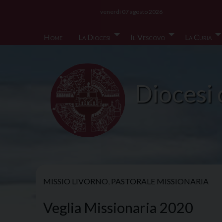
Skip
venerdì 07 agosto 2026
to
content
Home
La Diocesi
Il Vescovo
La Curia
Diocesi 
MISSIO LIVORNO
,
PASTORALE MISSIONARIA
Veglia Missionaria 2020