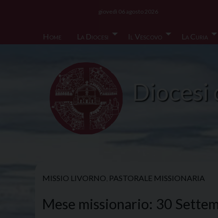
Skip
giovedì 06 agosto 2026
to
content
Home
La Diocesi
Il Vescovo
La Curia
Diocesi 
MISSIO LIVORNO
,
PASTORALE MISSIONARIA
Mese missionario: 30 Settembr