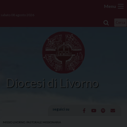
Skip
Menu
to
sabato 08 agosto 2026
content
Cerca
Diocesi di Livorno
seguici su
MISSIO LIVORNO
,
PASTORALE MISSIONARIA