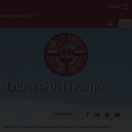
Skip
Menu
to
giovedì 06 agosto 2026
content
Cerca
Diocesi di Livorno
seguici su
PARROCCHIE
,
SCUOLA DI FORMAZIONE TEOLOGICA "DON ANTONIO MARINI"