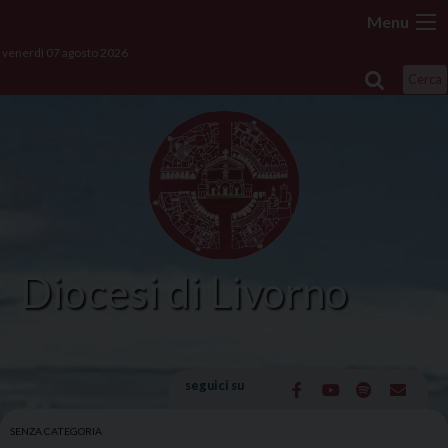
Skip
Menu
to
venerdì 07 agosto 2026
content
Cerca
Diocesi di Livorno
seguici su
SENZA CATEGORIA