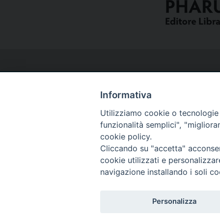
Informativa
Utilizziamo cookie o tecnologie s
Curia
funzionalità semplici", "miglior
cookie policy.
Cliccando su "accetta" acconsent
Via del Seminario, 61 - 57122 Livorno LI
cookie utilizzati e personalizza
Tel. 0586 276211
navigazione installando i soli co
Fax 0586 276243
segreve@livorno.chiesacattolica.it
Personalizza