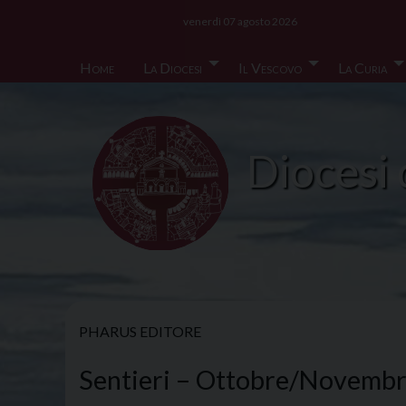
Skip
venerdì 07 agosto 2026
to
content
Home
La Diocesi
Il Vescovo
La Curia
Diocesi 
PHARUS EDITORE
Sentieri – Ottobre/Novemb