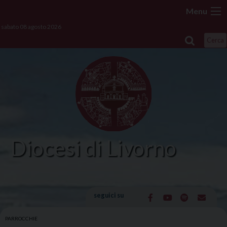
Skip
Menu
to
sabato 08 agosto 2026
content
Cerca
Diocesi di Livorno
seguici su
PARROCCHIE