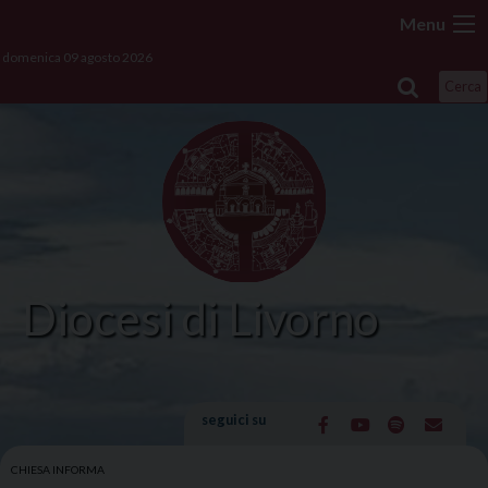
Skip
Menu
to
domenica 09 agosto 2026
content
Cerca
Diocesi di Livorno
seguici su
CHIESA INFORMA