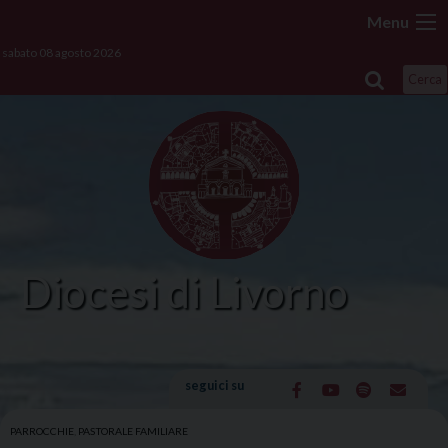
Skip
Menu
to
sabato 08 agosto 2026
content
Cerca
Diocesi di Livorno
seguici su
PARROCCHIE
,
PASTORALE FAMILIARE