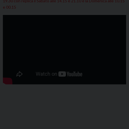
19.30 con replica il Sabato alle 14.15 e 21.10 e la Domenica alle 10.15
e 00.15