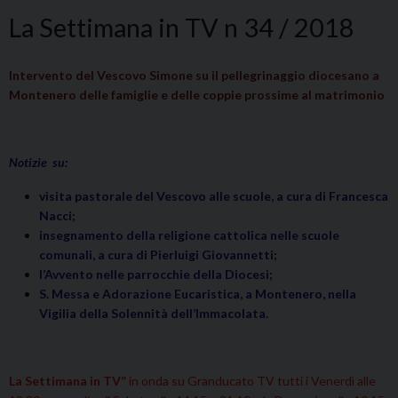
La Settimana in TV n 34 / 2018
Intervento del Vescovo Simone su il pellegrinaggio diocesano a
Montenero delle famiglie e delle coppie prossime al matrimonio
Notizie su:
visita pastorale del Vescovo alle scuole, a cura di Francesca
Nacci;
insegnamento della religione cattolica nelle scuole
comunali, a cura di Pierluigi Giovannetti;
l’Avvento nelle parrocchie della Diocesi
;
S. Messa e Adorazione Eucaristica, a Montenero, nella
Vigilia della Solennità dell’Immacolata.
La Settimana in TV”
in onda su Granducato TV tutti i Venerdì alle