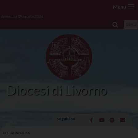
Skip
Menu
to
domenica 09 agosto 2026
content
Cerca
Diocesi di Livorno
seguici su
CHIESA INFORMA