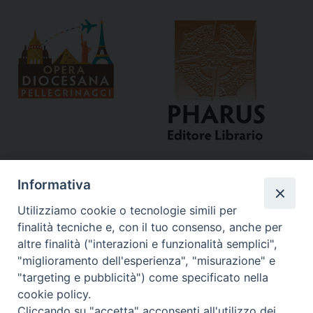
Informativa
Utilizziamo cookie o tecnologie simili per
finalità tecniche e, con il tuo consenso, anche per
altre finalità ("interazioni e funzionalità semplici",
"miglioramento dell'esperienza", "misurazione" e
Curia
"targeting e pubblicità") come specificato nella
cookie policy.
Via del Seminario, 61 - 57122 Livorno LI
Cliccando su "accetta" acconsenti all'utilizzo dei