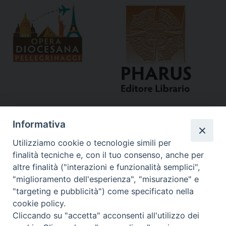
Informativa
Utilizziamo cookie o tecnologie simili per
finalità tecniche e, con il tuo consenso, anche per
altre finalità ("interazioni e funzionalità semplici",
"miglioramento dell'esperienza", "misurazione" e
Curia
"targeting e pubblicità") come specificato nella
cookie policy.
Via del Seminario, 61 - 57122 Livorno LI
Cliccando su "accetta" acconsenti all'utilizzo dei