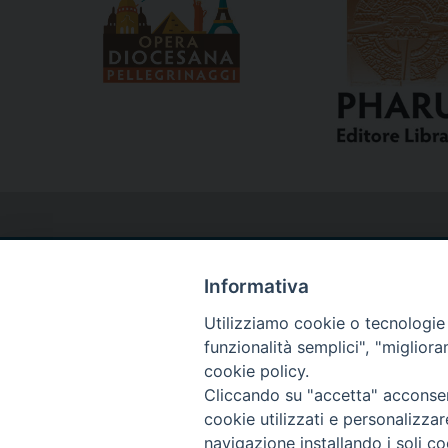
Informativa
Utilizziamo cookie o tecnologie s
Curia
funzionalità semplici", "miglior
cookie policy.
Via del Seminario, 61 - 57122 Livorno LI
Cliccando su "accetta" acconsent
cookie utilizzati e personalizza
Tel. 0586 276211
navigazione installando i soli co