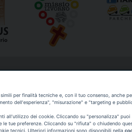
imili per finalità tecniche e, con il tuo consenso, anche per 
amento dell'esperienza", "misurazione" e "targeting e pubbli
i all'utilizzo dei cookie. Cliccando su "personalizza" puoi
re le tue preferenze. Cliccando su "rifiuta" o chiudendo que
okie tecnici. Ulteriori informazioni sono disponibili nella
coo