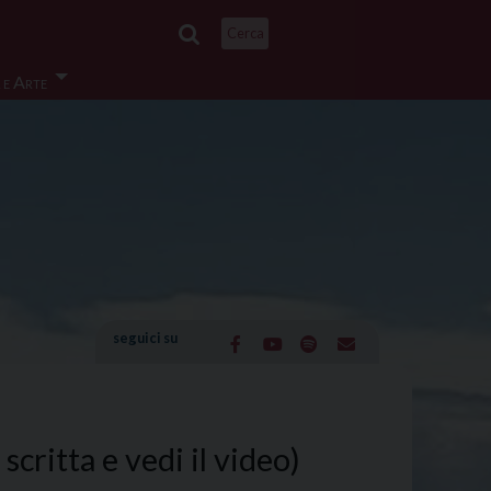
Cerca
 e Arte
seguici su
critta e vedi il video)