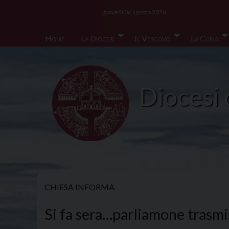
Skip
giovedì 06 agosto 2026
to
content
Home
La Diocesi
Il Vescovo
La Curia
Diocesi 
CHIESA INFORMA
Si fa sera…parliamone trasmis