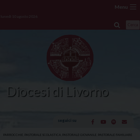
Skip
Menu
to
lunedì 10 agosto 2026
content
Cerca
Diocesi di Livorno
seguici su
PARROCCHIE
,
PASTORALE SCOLASTICA
,
PASTORALE GIOVANILE
,
PASTORALE FAMILIARE