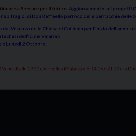
tinuare a Sperare per il futuro.
Aggiornamento sui progetti Ca
nubifragio, di Don Raffaello parroco delle parrocchie delle z
al Vescovo nella Chiesa di Collinaia per l’inizio dell’anno sc
techesi dell’IC nei Vicariati
 e Lunedì 2 Ottobre.
 Venerdì alle 19.30 con replica il Sabato alle 14.15 e 21.10 e la Do