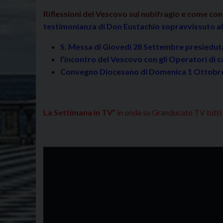
Riflessioni del Vescovo sul nubifragio e come con
testimonianza di Don Eustachio sopravvissuto al 
S. Messa di Giovedì 28 Settembre presieduta d
l’incontro del Vescovo con gli Operatori di ca
Convegno Diocesano di Domenica 1 Ottobre
La Settimana in TV”
in onda su Granducato TV tutti i