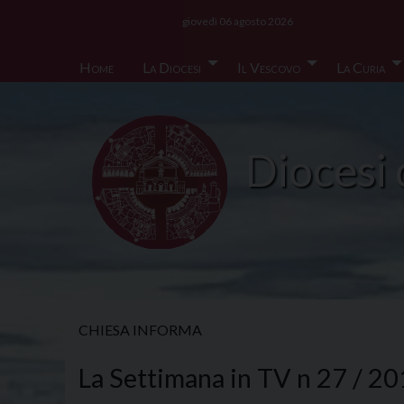
Skip
giovedì 06 agosto 2026
to
content
Home
La Diocesi
Il Vescovo
La Curia
Diocesi 
CHIESA INFORMA
La Settimana in TV n 27 / 2