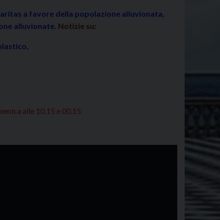
ritas a favore della popolazione alluvionata,
one alluvionate.
Notizie su:
olastico,
menica alle 10.15 e 00.15