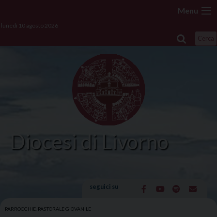
Skip
Menu
to
lunedì 10 agosto 2026
content
Cerca
Diocesi di Livorno
seguici su
PARROCCHIE
,
PASTORALE GIOVANILE