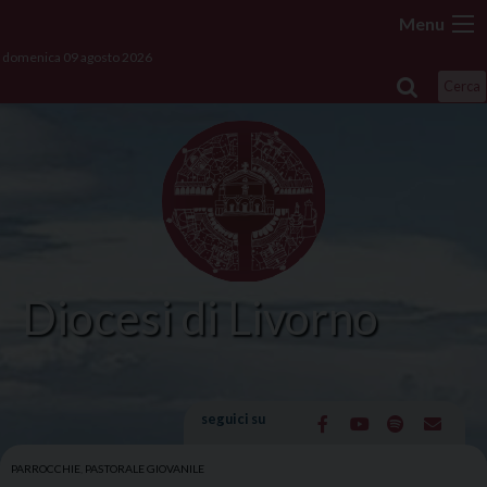
Skip
Menu
to
domenica 09 agosto 2026
content
Cerca
Diocesi di Livorno
seguici su
PARROCCHIE
,
PASTORALE GIOVANILE