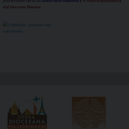
processione verso la
Chiesa della Madonna
e
S. Messa presieduta
dal Vescovo Simone