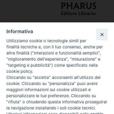
Informativa
Utilizziamo cookie o tecnologie simili per
finalità tecniche e, con il tuo consenso, anche per
altre finalità ("interazioni e funzionalità semplici",
"miglioramento dell'esperienza", "misurazione" e
Curia
"targeting e pubblicità") come specificato nella
cookie policy.
Via del Seminario, 61 - 57122 Livorno LI
Cliccando su "accetta" acconsenti all'utilizzo dei
Tel. 0586 276211
cookie. Cliccando su "personalizza" puoi avere
maggiori informazioni sui cookie utilizzati e
Fax 0586 276243
personalizzare le tue preferenze. Cliccando su
segreve@livorno.chiesacattolica.it
"rifiuta" o chiudendo questa informativa proseguirai
Copyright © Diocesi Livorno
la navigazione installando i soli cookie tecnici.