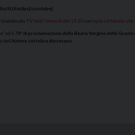
/t8zySUXm0ps
[/youtube]
u Granducato TV
tutti i Venerdì alle 19.30
con
replica
il
Sabato alle
o” ed il 7
0° di proclamazione della Beata Vergine delle Grazi
 dell’
Azione cattolica diocesana