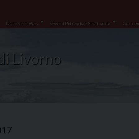
Diocesi sul Web
Case di Preghiera e Spiritualità
Cultura
di Livorno
2017