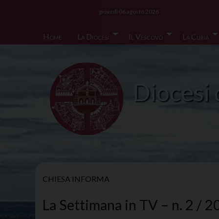
Skip
giovedì 06 agosto 2026
to
content
Home
La Diocesi
Il Vescovo
La Curia
Diocesi 
CHIESA INFORMA
La Settimana in TV – n. 2 / 