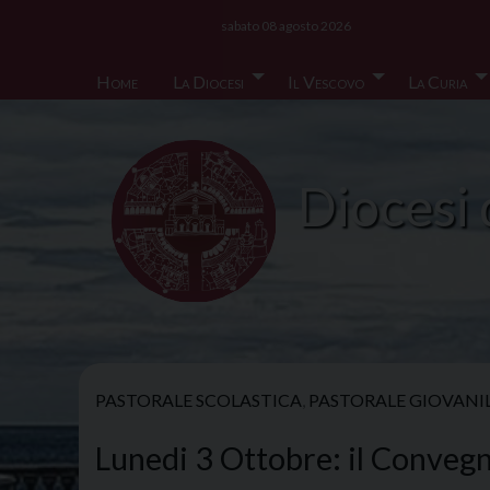
Skip
sabato 08 agosto 2026
to
content
Home
La Diocesi
Il Vescovo
La Curia
Diocesi 
PASTORALE SCOLASTICA
,
PASTORALE GIOVANI
Lunedi 3 Ottobre: il Convegn