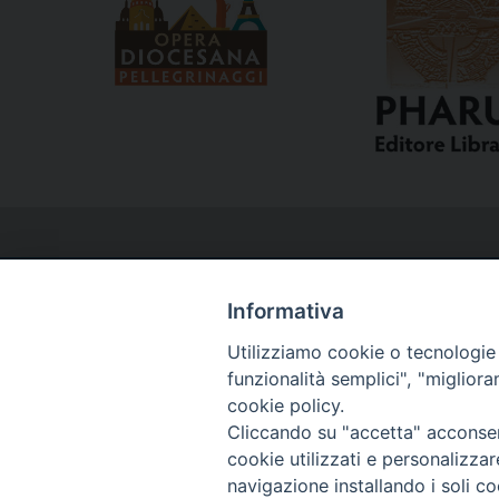
Informativa
Utilizziamo cookie o tecnologie s
Curia
funzionalità semplici", "miglior
cookie policy.
Cliccando su "accetta" acconsent
Via del Seminario, 61 - 57122 Livorno LI
cookie utilizzati e personalizza
Tel. 0586 276211
navigazione installando i soli co