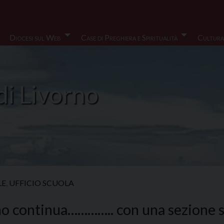
Diocesi sul Web
Case di Preghiera e Spiritualità
Cultura
di Livorno
LE
,
UFFICIO SCUOLA
o continua………….. con una sezione sp