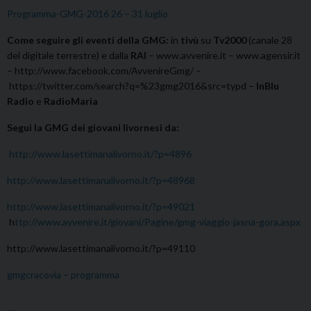
Programma-GMG-2016 26 – 31 luglio
Come seguire gli eventi della GMG:
in
tivù
su
Tv2000
(canale 28
del digitale terrestre) e dalla
RAI
– www.avvenire.it – www.agensir.it
– http://www.facebook.com/AvvenireGmg/ –
https://twitter.com/search?q=%23gmg2016&src=typd –
InBlu
Radio
e
RadioMaria
Segui la GMG dei giovani livornesi da:
http://www.lasettimanalivorno.it/?p=4896
http://www.lasettimanalivorno.it/?p=48968
http://www.lasettimanalivorno.it/?p=49021
h
ttp://www.avvenire.it/giovani/Pagine/gmg-viaggio-jasna-gora.aspx
http://www.lasettimanalivorno.it/?p=49110
gmgcracovia – programma