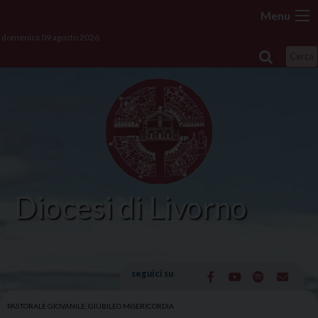
Skip
Menu
to
domenica 09 agosto 2026
content
Cerca
Diocesi di Livorno
seguici su
PASTORALE GIOVANILE
,
GIUBILEO MISERICORDIA