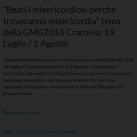
"Beati i misericordiosi perchè
troveranno misericordia" tema
della GMG2016 Cracovia: 19
Luglio / 2 Agosto
I
giovani
della
Dioces
i
saranno in
Polonia
per la
GMG2016 dal 19 al
25 Luglio
a
Czestochowa
e fino al
2 Agosto
a
Cracovia
per
partecipare agli
eventi
con
Papa Francesco,
saranno accompagnati
da
giovani sacerdoti
e dal
Vescovo Simone,
che terrà una
catechesi il 27 Luglio
e
presiederà
la
S. Messa
il
28 Luglio
per i
gruppi toscani
gmg – testo catechesi vescovo simone