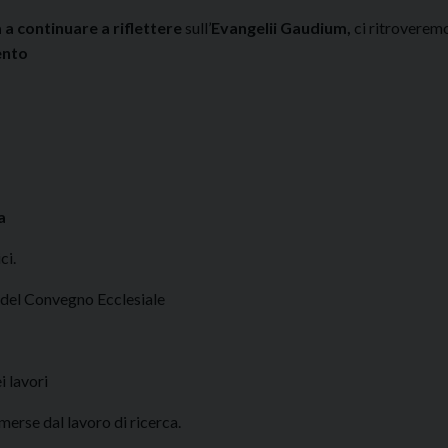
a a continuare a riflettere
sull’
Evangelii Gaudium,
ci ritroverem
ento
a
ci.
 del Convegno Ecclesiale
 lavori
merse dal lavoro di ricerca.