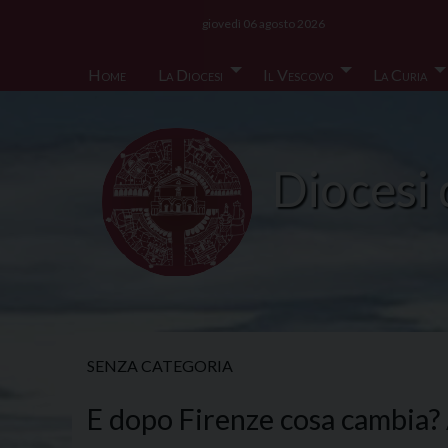
Skip
giovedì 06 agosto 2026
to
content
Home
La Diocesi
Il Vescovo
La Curia
Diocesi 
SENZA CATEGORIA
E dopo Firenze cosa cambia?