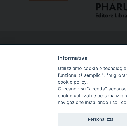
Informativa
Utilizziamo cookie o tecnologie s
Curia
funzionalità semplici", "miglior
cookie policy.
Cliccando su "accetta" acconsent
Via del Seminario, 61 - 57122 Livorno LI
cookie utilizzati e personalizza
Tel. 0586 276211
navigazione installando i soli co
Fax 0586 276243
segreve@livorno.chiesacattolica.it
Personalizza