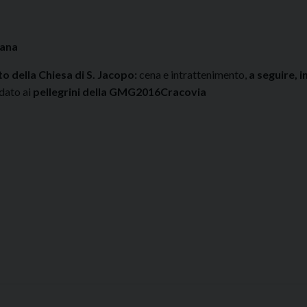
sana
o della Chiesa di S. Jacopo:
cena e intrattenimento,
a seguire, i
dato ai
pellegrini della GMG2016Cracovia