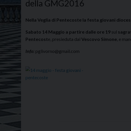
della GMG2016
Nella Veglia di Pentecoste la festa giovani dioce
Sabato 14 Maggio a partire dalle ore 19
sul
sagrat
Pentecost
e, presieduta dal
Vescovo Simone
, e man
Info:
pglivorno@gmail.com