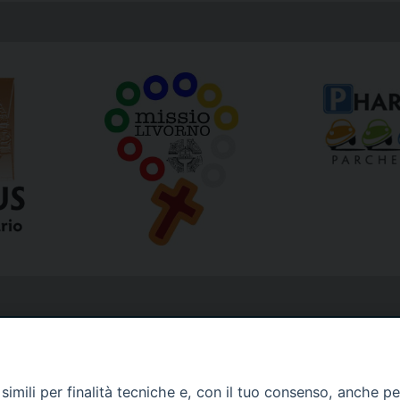
imili per finalità tecniche e, con il tuo consenso, anche per 