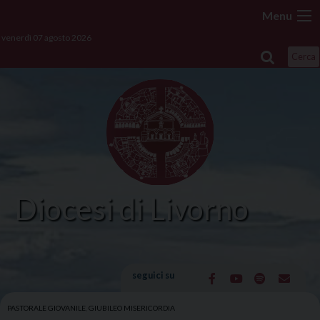
Skip
Menu
to
venerdì 07 agosto 2026
content
Cerca
Diocesi di Livorno
seguici su
PASTORALE GIOVANILE
,
GIUBILEO MISERICORDIA