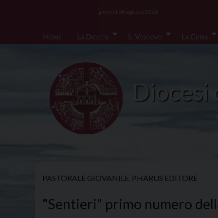
Skip
giovedì 06 agosto 2026
to
content
Home
La Diocesi
Il Vescovo
La Curia
Diocesi 
PASTORALE GIOVANILE
,
PHARUS EDITORE
"Sentieri" primo numero della