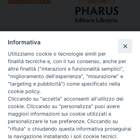
Informativa
Utilizziamo cookie o tecnologie simili per
finalità tecniche e, con il tuo consenso, anche per
altre finalità ("interazioni e funzionalità semplici",
"miglioramento dell'esperienza", "misurazione" e
Curia
"targeting e pubblicità") come specificato nella
cookie policy.
Via del Seminario, 61 - 57122 Livorno LI
Cliccando su "accetta" acconsenti all'utilizzo dei
Tel. 0586 276211
cookie. Cliccando su "personalizza" puoi avere
maggiori informazioni sui cookie utilizzati e
Fax 0586 276243
personalizzare le tue preferenze. Cliccando su
segreve@livorno.chiesacattolica.it
"rifiuta" o chiudendo questa informativa proseguirai
Copyright © Diocesi Livorno
la navigazione installando i soli cookie tecnici.