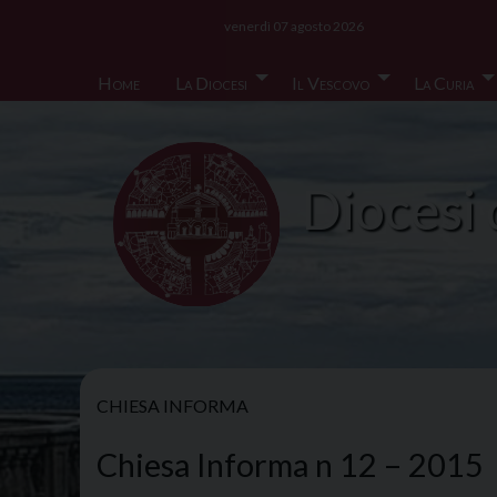
Skip
venerdì 07 agosto 2026
to
content
Home
La Diocesi
Il Vescovo
La Curia
Diocesi 
CHIESA INFORMA
Chiesa Informa n 12 – 2015