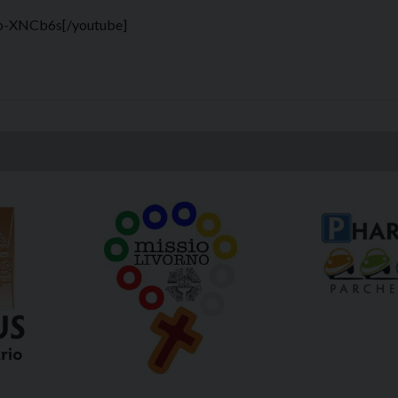
gb-XNCb6s[/youtube]