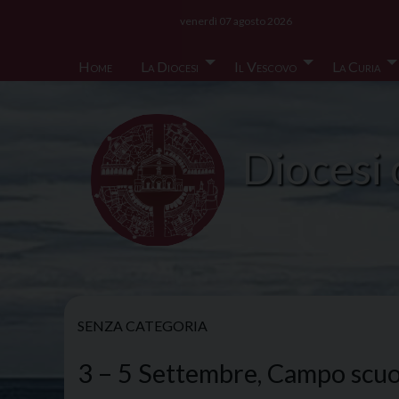
Skip
venerdì 07 agosto 2026
to
content
Home
La Diocesi
Il Vescovo
La Curia
Diocesi 
SENZA CATEGORIA
3 – 5 Settembre, Campo scuola