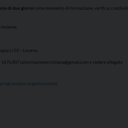
la di due giorni
come momento di formazione, verifica, condivis
 insieme
espucci 50 – Livorno
8 1676307 cpformazionecristiana@gmail.com e vedere allegato
– programma e organizzazione