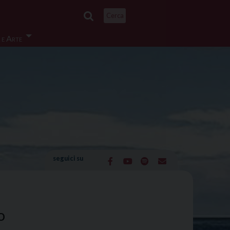
Cerca
 e Arte
seguici su
o