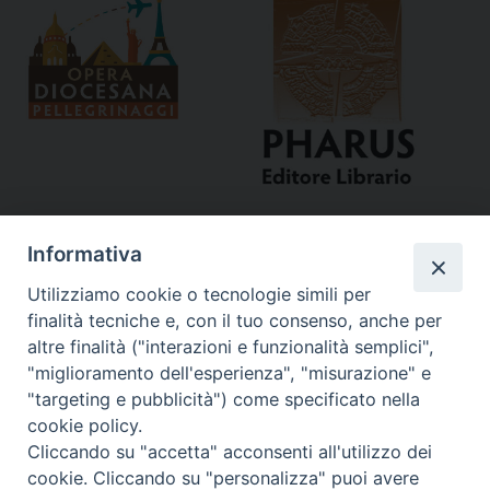
Informativa
Utilizziamo cookie o tecnologie simili per
finalità tecniche e, con il tuo consenso, anche per
altre finalità ("interazioni e funzionalità semplici",
"miglioramento dell'esperienza", "misurazione" e
Curia
"targeting e pubblicità") come specificato nella
cookie policy.
Via del Seminario, 61 - 57122 Livorno LI
Cliccando su "accetta" acconsenti all'utilizzo dei
Tel. 0586 276211
cookie. Cliccando su "personalizza" puoi avere