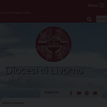
Skip
Menu
to
venerdì 07 agosto 2026
content
Cerca
Diocesi di Livorno
seguici su
SENZA CATEGORIA