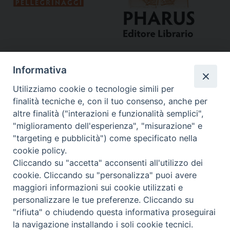
Informativa
Utilizziamo cookie o tecnologie simili per
finalità tecniche e, con il tuo consenso, anche per
altre finalità ("interazioni e funzionalità semplici",
"miglioramento dell'esperienza", "misurazione" e
Curia
"targeting e pubblicità") come specificato nella
cookie policy.
Via del Seminario, 61 - 57122 Livorno LI
Cliccando su "accetta" acconsenti all'utilizzo dei
Tel. 0586 276211
cookie. Cliccando su "personalizza" puoi avere
maggiori informazioni sui cookie utilizzati e
Fax 0586 276243
personalizzare le tue preferenze. Cliccando su
segreve@livorno.chiesacattolica.it
"rifiuta" o chiudendo questa informativa proseguirai
Copyright © Diocesi Livorno
la navigazione installando i soli cookie tecnici.